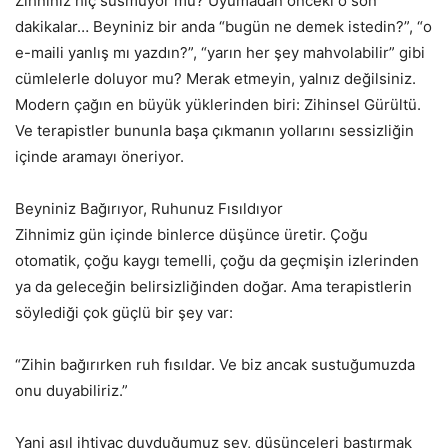
Zihniniz hiç susmuyor mu? Uyumadan önceki o son
dakikalar… Beyniniz bir anda “bugün ne demek istedin?”, “o
e-maili yanlış mı yazdın?”, “yarın her şey mahvolabilir” gibi
cümlelerle doluyor mu? Merak etmeyin, yalnız değilsiniz.
Modern çağın en büyük yüklerinden biri: Zihinsel Gürültü.
Ve terapistler bununla başa çıkmanın yollarını sessizliğin
içinde aramayı öneriyor.
Beyniniz Bağırıyor, Ruhunuz Fısıldıyor
Zihnimiz gün içinde binlerce düşünce üretir. Çoğu
otomatik, çoğu kaygı temelli, çoğu da geçmişin izlerinden
ya da geleceğin belirsizliğinden doğar. Ama terapistlerin
söylediği çok güçlü bir şey var:
“Zihin bağırırken ruh fısıldar. Ve biz ancak sustuğumuzda
onu duyabiliriz.”
Yani asıl ihtiyaç duyduğumuz şey, düşünceleri bastırmak