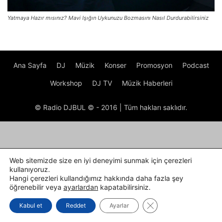
Yatmaya Hazır mısınız? Mavi Işığın Uykunuzu Bozmasını Nasıl Durdurabilirsiniz
Ana Sayfa
DJ
Müzik
Konser
Promosyon
Podcast
Workshop
DJ TV
Müzik Haberleri
© Radio DJBUL © - 2016 | Tüm hakları saklıdır.
Web sitemizde size en iyi deneyimi sunmak için çerezleri
kullanıyoruz.
Hangi çerezleri kullandığımız hakkında daha fazla şey
öğrenebilir veya
ayarlardan
kapatabilirsiniz.
GDPR çerez şeridini k
Kabul et
Reddet
Ayarlar